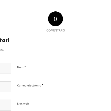
0
COMENTARIS
tari
sa?
*
Nom
*
Correu electrònic
Lloc web