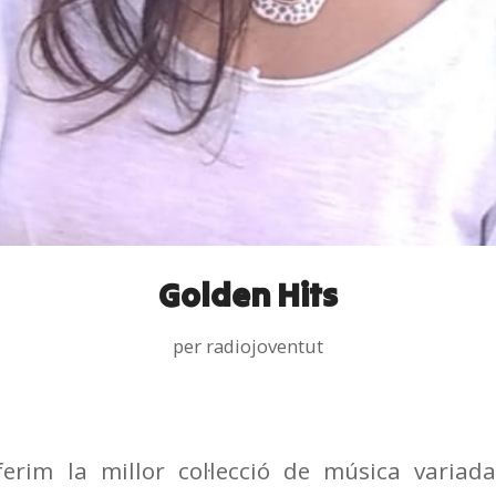
Golden Hits
per
radiojoventut
erim la millor col·lecció de música variad